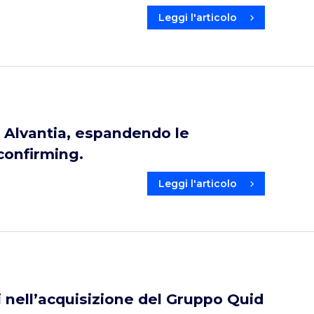
Leggi l'articolo
 Alvantia, espandendo le
 confirming.
Leggi l'articolo
 nell’acquisizione del Gruppo Quid