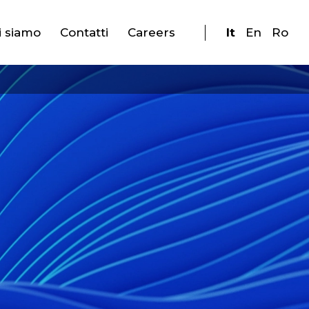
i siamo
Contatti
Careers
It
En
Ro