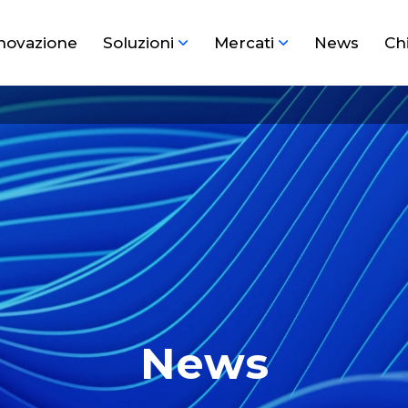
novazione
Soluzioni
Mercati
News
Ch
News