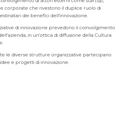
l coinvolgimento di attori esterni come startup,
tre corporate che rivestono il duplice ruolo di
 destinatari dei benefici dell’innovazione.
iniziative di innovazione prevedono il coinvolgimento
ll’azienda, in un’ottica di diffusione della Cultura
e.
utte le diverse strutture organizzative partecipano
 idee e progetti di innovazione.