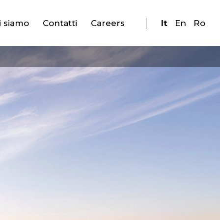
i siamo
Contatti
Careers
It
En
Ro
e