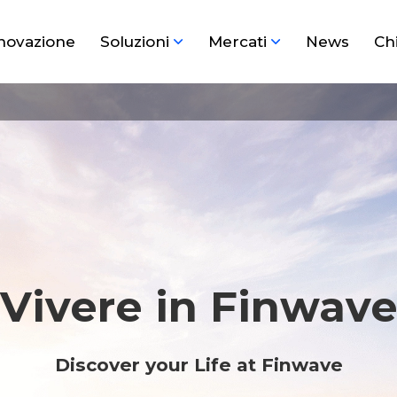
novazione
Soluzioni
Mercati
News
Ch
Vivere in Finwav
Discover your Life at Finwave