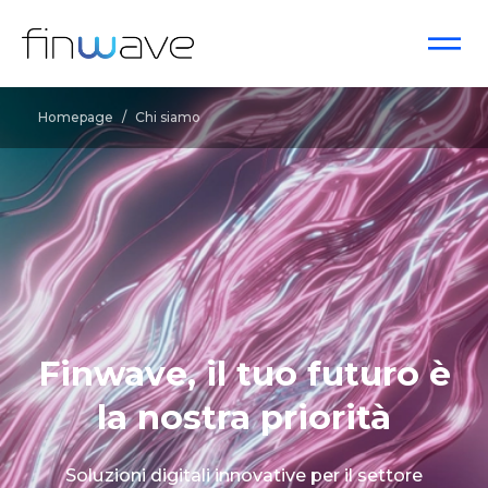
Homepage
/
Chi siamo
Finwave, il tuo futuro è
la nostra priorità
Soluzioni digitali innovative per il settore