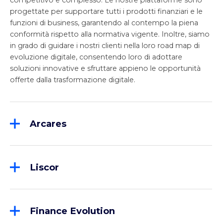
competitivo e complesso. Le nostre piattaforme sono
progettate per supportare tutti i prodotti finanziari e le
funzioni di business, garantendo al contempo la piena
conformità rispetto alla normativa vigente. Inoltre, siamo
in grado di guidare i nostri clienti nella loro road map di
evoluzione digitale, consentendo loro di adottare
soluzioni innovative e sfruttare appieno le opportunità
offerte dalla trasformazione digitale.
Arcares
Arcares, nata nel 1987, è leader indiscussa nel
mercato italiano per la fornitura di soluzioni
avanzate per il Factoring, attraverso la piattaforma
Liscor
“K4F – Keystone for Finance”. Più del 50% del
Liscor ha un'offerta completa con copertura front-
turnover dei Factor italiani è gestito oggi su K4F. La
to-back per i settori del noleggio, del leasing
profonda conoscenza dei processi di business
operativo e del leasing finanziario, che va dal digital
consente una continua crescita del prodotto e una
Finance Evolution
onboarding alla gestione ed amministrazione del
sempre più accentuata evoluzione verso la