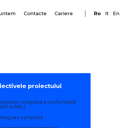
suntem
Contacte
Cariere
Ro
It
En
ectivele proiectului
coperire completă a conformității
ADE și AML)
Integrare completă