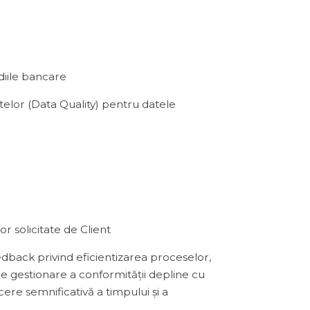
diile bancare
atelor (Data Quality) pentru datele
r solicitate de Client
feedback privind eficientizarea proceselor,
 de gestionare a conformității depline cu
cere semnificativă a timpului și a