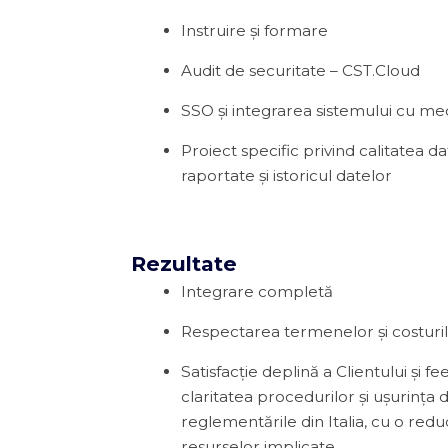
Instruire și formare
Audit de securitate – CST.Cloud
SSO și integrarea sistemului cu me
Proiect specific privind calitatea d
raportate și istoricul datelor
Rezultate
Integrare completă
Respectarea termenelor și costurilo
Satisfacție deplină a Clientului și 
claritatea procedurilor și ușurința
reglementările din Italia, cu o redu
resurselor implicate.