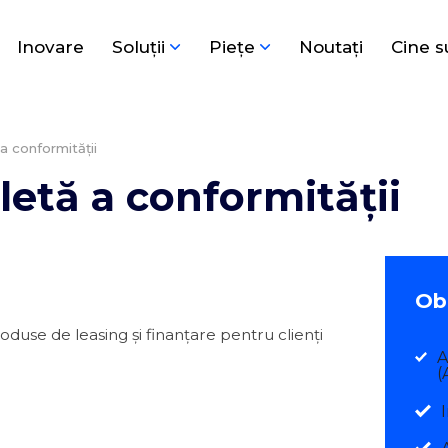
Inovare
Soluţii
Pieţe
Noutați
Cine 
 conformității
etă a conformității
Obi
oduse de leasing și finanțare pentru clienți
A
(