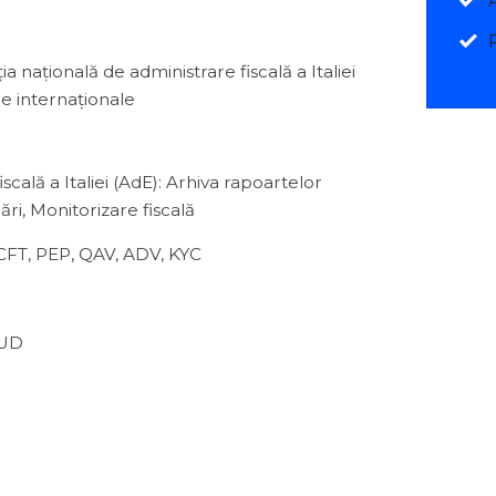
 națională de administrare fiscală a Italiei
ile internaționale
scală a Italiei (AdE): Arhiva rapoartelor
uări, Monitorizare fiscală
CFT, PEP, QAV, ADV, KYC
OUD