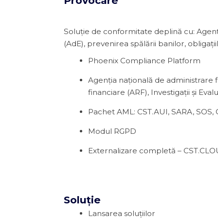
Provocare
Soluție de conformitate deplină cu: Agenția
(AdE), prevenirea spălării banilor, obligați
Phoenix Compliance Platform
Agenția națională de administrare fi
financiare (ARF), Investigații și Eval
Pachet AML: CST.AUI, SARA, SOS, 
Modul RGPD
Externalizare completă – CST.CL
Soluție
Lansarea soluțiilor